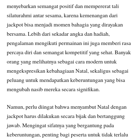
menyebarkan semangat positif dan mempererat tali
silaturahmi antar sesama, karena kemenangan dari
jackpot bisa menjadi momen bahagia yang dirayakan
bersama. Lebih dari sekadar angka dan hadiah,
pengalaman mengikuti permainan ini juga memberi rasa
percaya diri dan semangat kompetitif yang sehat. Banyak
orang yang melihatnya sebagai cara modern untuk
mengekspresikan kebahagiaan Natal, sekaligus sebagai
peluang untuk mendapatkan keberuntungan yang bisa
mengubah nasib mereka secara signifikan.
Namun, perlu diingat bahwa menyambut Natal dengan
jackpot harus dilakukan secara bijak dan bertanggung
jawab. Mengingat sifatnya yang bergantung pada
keberuntungan, penting bagi peserta untuk tidak terlalu