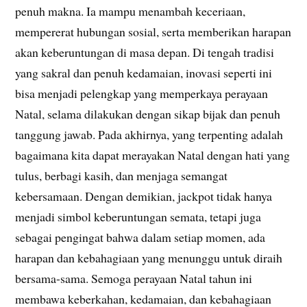
penuh makna. Ia mampu menambah keceriaan,
mempererat hubungan sosial, serta memberikan harapan
akan keberuntungan di masa depan. Di tengah tradisi
yang sakral dan penuh kedamaian, inovasi seperti ini
bisa menjadi pelengkap yang memperkaya perayaan
Natal, selama dilakukan dengan sikap bijak dan penuh
tanggung jawab. Pada akhirnya, yang terpenting adalah
bagaimana kita dapat merayakan Natal dengan hati yang
tulus, berbagi kasih, dan menjaga semangat
kebersamaan. Dengan demikian, jackpot tidak hanya
menjadi simbol keberuntungan semata, tetapi juga
sebagai pengingat bahwa dalam setiap momen, ada
harapan dan kebahagiaan yang menunggu untuk diraih
bersama-sama. Semoga perayaan Natal tahun ini
membawa keberkahan, kedamaian, dan kebahagiaan