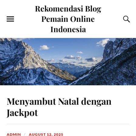
Rekomendasi Blog
Pemain Online
Indonesia
Menyambut Natal dengan
Jackpot
ADMIN
AUGUST 12, 2025