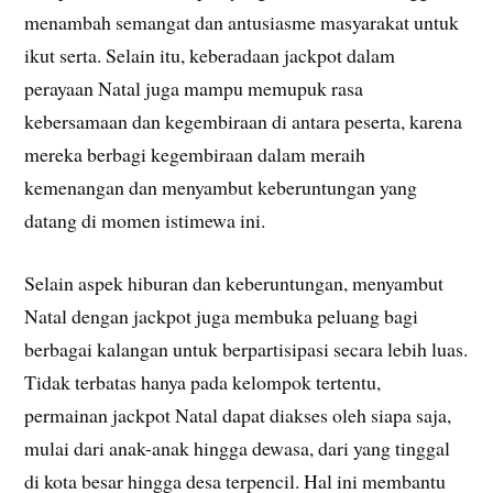
menambah semangat dan antusiasme masyarakat untuk
ikut serta. Selain itu, keberadaan jackpot dalam
perayaan Natal juga mampu memupuk rasa
kebersamaan dan kegembiraan di antara peserta, karena
mereka berbagi kegembiraan dalam meraih
kemenangan dan menyambut keberuntungan yang
datang di momen istimewa ini.
Selain aspek hiburan dan keberuntungan, menyambut
Natal dengan jackpot juga membuka peluang bagi
berbagai kalangan untuk berpartisipasi secara lebih luas.
Tidak terbatas hanya pada kelompok tertentu,
permainan jackpot Natal dapat diakses oleh siapa saja,
mulai dari anak-anak hingga dewasa, dari yang tinggal
di kota besar hingga desa terpencil. Hal ini membantu