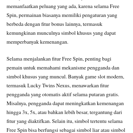
memanfaatkan peluang yang ada, karena selama Free
Spin, permainan biasanya memiliki pengaturan yang
berbeda dengan fitur bonus lainnya, termasuk
kemungkinan munculnya simbol khusus yang dapat
memperbanyak kemenangan.
Selama menjalankan fitur Free Spin, penting bagi
pemain untuk memahami mekanisme pengganda dan
simbol khusus yang muncul. Banyak game slot modern,
termasuk Lucky Twins Nexus, menawarkan fitur
pengganda yang otomatis aktif selama putaran gratis.
Misalnya, pengganda dapat meningkatkan kemenangan
hingga 3x, 5x, atau bahkan lebih besar, tergantung dari
fitur yang diaktifkan. Selain itu, simbol tertentu selama
Free Spin bisa berfungsi sebagai simbol liar atau simbol