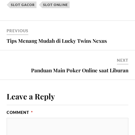
SLOT GACOR
SLOT ONLINE
PREVIOUS
Tips Menang Mudah di Lucky Twins Nexus
NEXT
Panduan Main Poker Online saat Liburan
Leave a Reply
COMMENT
*