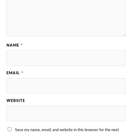
NAME
*
EMAIL
*
WEBSITE
Save my name, email, and website in this browser for the next