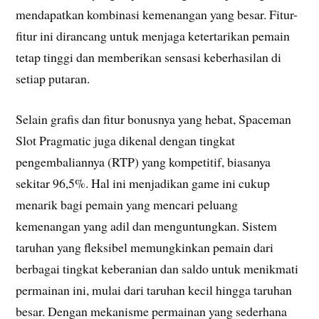
mendapatkan kombinasi kemenangan yang besar. Fitur-
fitur ini dirancang untuk menjaga ketertarikan pemain
tetap tinggi dan memberikan sensasi keberhasilan di
setiap putaran.
Selain grafis dan fitur bonusnya yang hebat, Spaceman
Slot Pragmatic juga dikenal dengan tingkat
pengembaliannya (RTP) yang kompetitif, biasanya
sekitar 96,5%. Hal ini menjadikan game ini cukup
menarik bagi pemain yang mencari peluang
kemenangan yang adil dan menguntungkan. Sistem
taruhan yang fleksibel memungkinkan pemain dari
berbagai tingkat keberanian dan saldo untuk menikmati
permainan ini, mulai dari taruhan kecil hingga taruhan
besar. Dengan mekanisme permainan yang sederhana