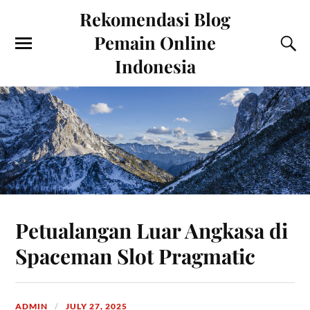
Rekomendasi Blog
Pemain Online
Indonesia
Petualangan Luar Angkasa di
Spaceman Slot Pragmatic
ADMIN
JULY 27, 2025