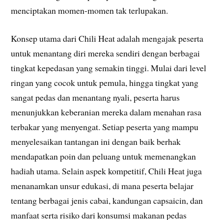
menciptakan momen-momen tak terlupakan.
Konsep utama dari Chili Heat adalah mengajak peserta
untuk menantang diri mereka sendiri dengan berbagai
tingkat kepedasan yang semakin tinggi. Mulai dari level
ringan yang cocok untuk pemula, hingga tingkat yang
sangat pedas dan menantang nyali, peserta harus
menunjukkan keberanian mereka dalam menahan rasa
terbakar yang menyengat. Setiap peserta yang mampu
menyelesaikan tantangan ini dengan baik berhak
mendapatkan poin dan peluang untuk memenangkan
hadiah utama. Selain aspek kompetitif, Chili Heat juga
menanamkan unsur edukasi, di mana peserta belajar
tentang berbagai jenis cabai, kandungan capsaicin, dan
manfaat serta risiko dari konsumsi makanan pedas