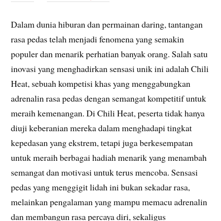
Dalam dunia hiburan dan permainan daring, tantangan
rasa pedas telah menjadi fenomena yang semakin
populer dan menarik perhatian banyak orang. Salah satu
inovasi yang menghadirkan sensasi unik ini adalah Chili
Heat, sebuah kompetisi khas yang menggabungkan
adrenalin rasa pedas dengan semangat kompetitif untuk
meraih kemenangan. Di Chili Heat, peserta tidak hanya
diuji keberanian mereka dalam menghadapi tingkat
kepedasan yang ekstrem, tetapi juga berkesempatan
untuk meraih berbagai hadiah menarik yang menambah
semangat dan motivasi untuk terus mencoba. Sensasi
pedas yang menggigit lidah ini bukan sekadar rasa,
melainkan pengalaman yang mampu memacu adrenalin
dan membangun rasa percaya diri, sekaligus