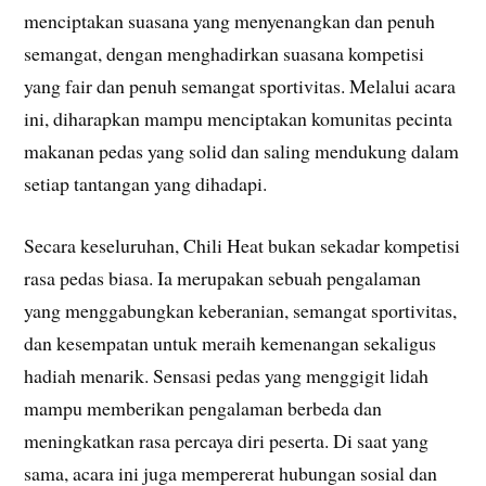
menciptakan suasana yang menyenangkan dan penuh
semangat, dengan menghadirkan suasana kompetisi
yang fair dan penuh semangat sportivitas. Melalui acara
ini, diharapkan mampu menciptakan komunitas pecinta
makanan pedas yang solid dan saling mendukung dalam
setiap tantangan yang dihadapi.
Secara keseluruhan, Chili Heat bukan sekadar kompetisi
rasa pedas biasa. Ia merupakan sebuah pengalaman
yang menggabungkan keberanian, semangat sportivitas,
dan kesempatan untuk meraih kemenangan sekaligus
hadiah menarik. Sensasi pedas yang menggigit lidah
mampu memberikan pengalaman berbeda dan
meningkatkan rasa percaya diri peserta. Di saat yang
sama, acara ini juga mempererat hubungan sosial dan