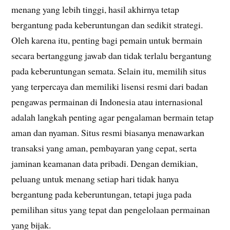
menang yang lebih tinggi, hasil akhirnya tetap
bergantung pada keberuntungan dan sedikit strategi.
Oleh karena itu, penting bagi pemain untuk bermain
secara bertanggung jawab dan tidak terlalu bergantung
pada keberuntungan semata. Selain itu, memilih situs
yang terpercaya dan memiliki lisensi resmi dari badan
pengawas permainan di Indonesia atau internasional
adalah langkah penting agar pengalaman bermain tetap
aman dan nyaman. Situs resmi biasanya menawarkan
transaksi yang aman, pembayaran yang cepat, serta
jaminan keamanan data pribadi. Dengan demikian,
peluang untuk menang setiap hari tidak hanya
bergantung pada keberuntungan, tetapi juga pada
pemilihan situs yang tepat dan pengelolaan permainan
yang bijak.