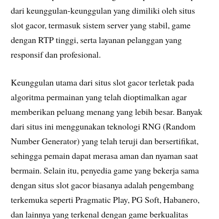
dari keunggulan-keunggulan yang dimiliki oleh situs
slot gacor, termasuk sistem server yang stabil, game
dengan RTP tinggi, serta layanan pelanggan yang
responsif dan profesional.
Keunggulan utama dari situs slot gacor terletak pada
algoritma permainan yang telah dioptimalkan agar
memberikan peluang menang yang lebih besar. Banyak
dari situs ini menggunakan teknologi RNG (Random
Number Generator) yang telah teruji dan bersertifikat,
sehingga pemain dapat merasa aman dan nyaman saat
bermain. Selain itu, penyedia game yang bekerja sama
dengan situs slot gacor biasanya adalah pengembang
terkemuka seperti Pragmatic Play, PG Soft, Habanero,
dan lainnya yang terkenal dengan game berkualitas