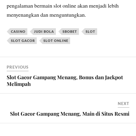
pengalaman bermain slot online akan menjadi lebih
menyenangkan dan menguntungkan.
CASINO
JUDI BOLA
SBOBET
SLOT
SLOT GACOR
SLOT ONLINE
PREVIOUS
Slot Gacor Gampang Menang, Bonus dan Jackpot
Melimpah
NEXT
Slot Gacor Gampang Menang, Main di Situs Resmi