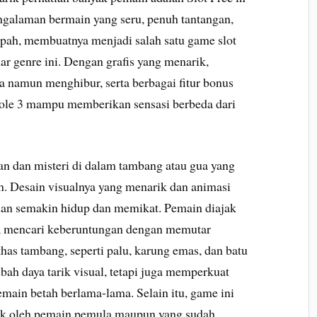
galaman bermain yang seru, penuh tantangan,
mpah, membuatnya menjadi salah satu game slot
r genre ini. Dengan grafis yang menarik,
namun menghibur, serta berbagai fitur bonus
Hole 3 mampu memberikan sensasi berbeda dari
n dan misteri di dalam tambang atau gua yang
n. Desain visualnya yang menarik dan animasi
an semakin hidup dan memikat. Pemain diajak
h, mencari keberuntungan dengan memutar
has tambang, seperti palu, karung emas, dan batu
ah daya tarik visual, tetapi juga memperkuat
ain betah berlama-lama. Selain itu, game ini
ik oleh pemain pemula maupun yang sudah