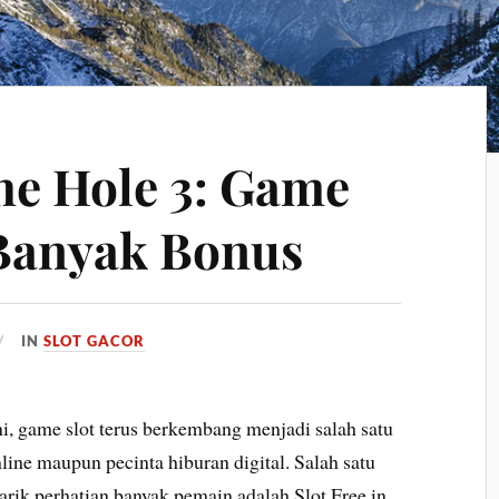
the Hole 3: Game
 Banyak Bonus
IN
SLOT GACOR
i, game slot terus berkembang menjadi salah satu
line maupun pecinta hiburan digital. Salah satu
rik perhatian banyak pemain adalah Slot Free in