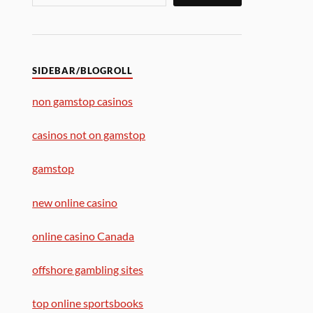
SIDEBAR/BLOGROLL
non gamstop casinos
casinos not on gamstop
gamstop
new online casino
online casino Canada
offshore gambling sites
top online sportsbooks