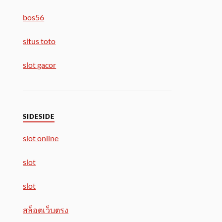
bos56
situs toto
slot gacor
SIDESIDE
slot online
slot
slot
สล็อตเว็บตรง