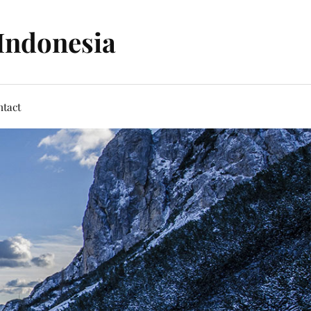
Indonesia
tact