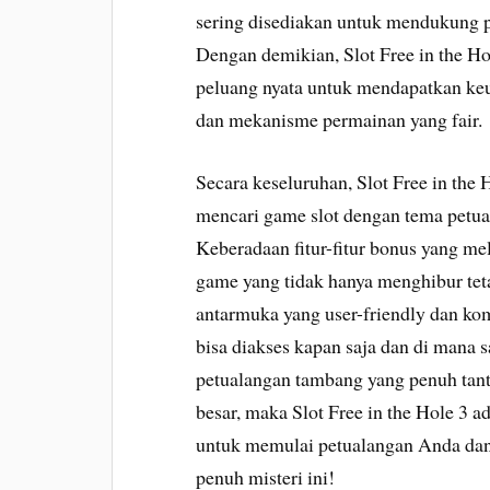
sering disediakan untuk mendukung 
Dengan demikian, Slot Free in the Ho
peluang nyata untuk mendapatkan keu
dan mekanisme permainan yang fair.
Secara keseluruhan, Slot Free in the 
mencari game slot dengan tema petual
Keberadaan fitur-fitur bonus yang m
game yang tidak hanya menghibur te
antarmuka yang user-friendly dan kom
bisa diakses kapan saja dan di mana s
petualangan tambang yang penuh tan
besar, maka Slot Free in the Hole 3 a
untuk memulai petualangan Anda dan
penuh misteri ini!