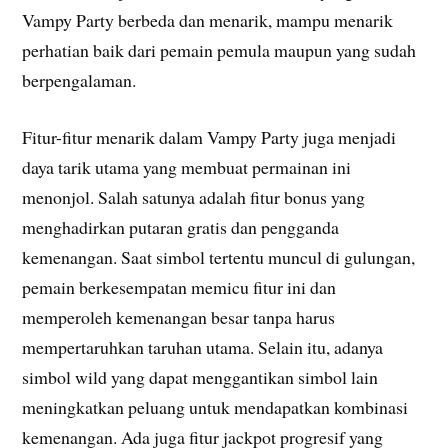
Vampy Party berbeda dan menarik, mampu menarik
perhatian baik dari pemain pemula maupun yang sudah
berpengalaman.
Fitur-fitur menarik dalam Vampy Party juga menjadi
daya tarik utama yang membuat permainan ini
menonjol. Salah satunya adalah fitur bonus yang
menghadirkan putaran gratis dan pengganda
kemenangan. Saat simbol tertentu muncul di gulungan,
pemain berkesempatan memicu fitur ini dan
memperoleh kemenangan besar tanpa harus
mempertaruhkan taruhan utama. Selain itu, adanya
simbol wild yang dapat menggantikan simbol lain
meningkatkan peluang untuk mendapatkan kombinasi
kemenangan. Ada juga fitur jackpot progresif yang