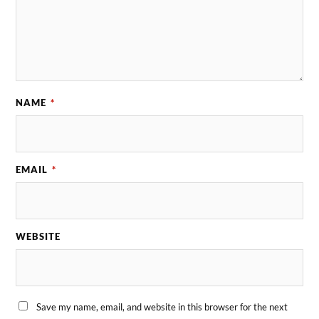
NAME
*
EMAIL
*
WEBSITE
Save my name, email, and website in this browser for the next